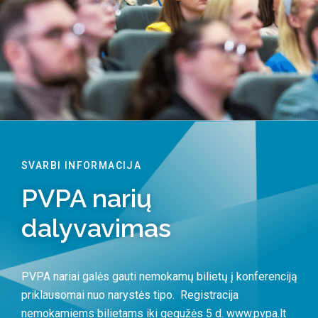
SVARBI INFORMACIJA
PVPA narių
dalyvavimas
PVPA nariai galės gauti nemokamų bilietų į konferenciją
priklausomai nuo narystės tipo. Registracija
nemokamiems bilietams iki gegužės 5 d. www.pvpa.lt