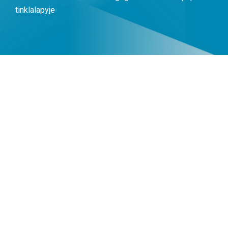
tinklalapyje
ČIA.
BILIETŲ PASIRINKIMAS
Į bilieto kainą yra įskaičiuota:
Dalyvavimas bet kurioje iš 4 konferencijų salių; lankymasis
parodoje; trys kavos pertraukos; lengvi pietūs (salotos
dėžutėse).